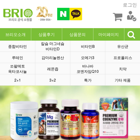
로그인
브리오소개
상품후기
상품문의
마이페이지
칼슘 마그네슘
종합비타민
비타민B
유산균
비타민D
루테인
감마리놀렌산
오메가3
프로폴리스
쏘팔메토
바나바
레몬즙
치약
옥타코사놀
코엔자임Q10
2+1
3+2
특가
기타 제품