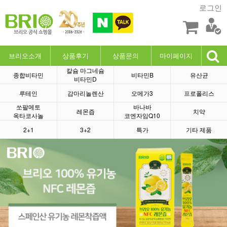
로그인
브리오소개
상품후기
상품문의
마이페이지
칼슘 마그네슘
종합비타민
비타민B
유산균
비타민D
루테인
감마리놀렌산
오메가3
프로폴리스
쏘팔메토
바나바
레몬즙
치약
옥타코사놀
코엔자임Q10
2+1
3+2
특가
기타 제품