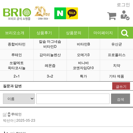
로그인
브리오소개
상품후기
상품문의
마이페이지
칼슘 마그네슘
종합비타민
비타민B
유산균
비타민D
루테인
감마리놀렌산
오메가3
프로폴리스
쏘팔메토
바나바
레몬즙
치약
옥타코사놀
코엔자임Q10
2+1
3+2
특가
기타 제품
질문과 답변
글쓰기
검색
루테인
박선아
| 2025-05-23