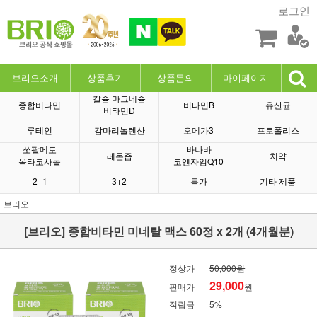
로그인
브리오소개
상품후기
상품문의
마이페이지
칼슘 마그네슘
종합비타민
비타민B
유산균
비타민D
루테인
감마리놀렌산
오메가3
프로폴리스
쏘팔메토
바나바
레몬즙
치약
옥타코사놀
코엔자임Q10
2+1
3+2
특가
기타 제품
브리오
[브리오] 종합비타민 미네랄 맥스 60정 x 2개 (4개월분)
정상가
50,000원
29,000
판매가
원
적립금
5%