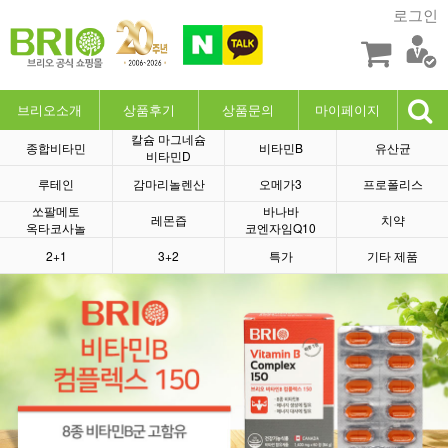
로그인
브리오소개
상품후기
상품문의
마이페이지
칼슘 마그네슘
종합비타민
비타민B
유산균
비타민D
루테인
감마리놀렌산
오메가3
프로폴리스
쏘팔메토
바나바
레몬즙
치약
옥타코사놀
코엔자임Q10
2+1
3+2
특가
기타 제품