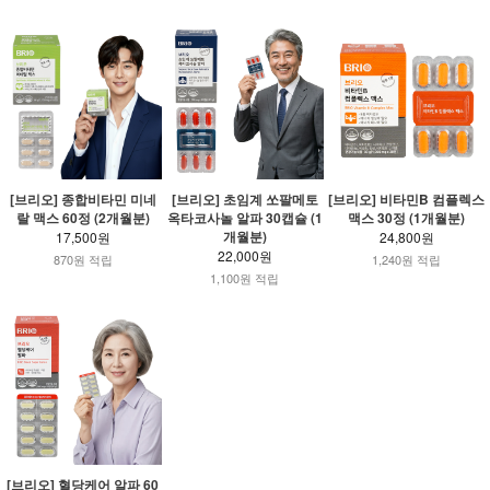
[브리오] 종합비타민 미네
[브리오] 초임계 쏘팔메토
[브리오] 비타민B 컴플렉스
랄 맥스 60정 (2개월분)
옥타코사놀 알파 30캡슐 (1
맥스 30정 (1개월분)
개월분)
17,500원
24,800원
22,000원
870원 적립
1,240원 적립
1,100원 적립
[브리오] 혈당케어 알파 60