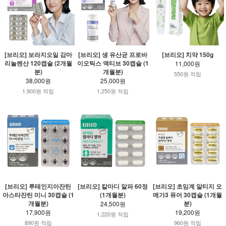
[브리오] 보라지오일 감마
[브리오] 생 유산균 프로바
[브리오] 치약 150g
리놀렌산 120캡슐 (2개월
이오틱스 액티브 30캡슐 (1
11,000원
분)
개월분)
550원 적립
38,000원
25,000원
1,900원 적립
1,250원 적립
[브리오] 루테인지아잔틴
[브리오] 칼마디 알파 60정
[브리오] 초임계 알티지 오
아스타잔틴 미니 30캡슐 (1
(1개월분)
메가3 퓨어 30캡슐 (1개월
개월분)
분)
24,500원
17,900원
19,200원
1,220원 적립
890원 적립
960원 적립