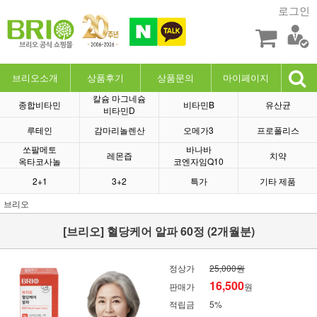
로그인
브리오소개
상품후기
상품문의
마이페이지
칼슘 마그네슘
종합비타민
비타민B
유산균
비타민D
루테인
감마리놀렌산
오메가3
프로폴리스
쏘팔메토
바나바
레몬즙
치약
옥타코사놀
코엔자임Q10
2+1
3+2
특가
기타 제품
브리오
[브리오] 혈당케어 알파 60정 (2개월분)
정상가
25,000원
16,500
판매가
원
적립금
5%