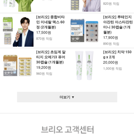
820원 적립
[브리오] 종합비타
[브리오] 루테인지
민 미네랄 맥스 60
아잔틴 아스타잔틴
정 (2개월분)
미니 30캡슐 (1개
월분)
17,500원
17,900원
870원 적립
890원 적립
[브리오] 초임계 알
[브리오] 치약 150
티지 오메가3 퓨어
g x 2개
30캡슐 (1개월분)
20,000원
19,200원
1,000원 적립
960원 적립
더보기 ▼