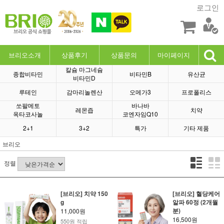
로그인
브리오소개
상품후기
상품문의
마이페이지
칼슘 마그네슘
종합비타민
비타민B
유산균
비타민D
루테인
감마리놀렌산
오메가3
프로폴리스
쏘팔메토
바나바
레몬즙
치약
옥타코사놀
코엔자임Q10
2+1
3+2
특가
기타 제품
브리오
정렬
[브리오] 치약 150
[브리오] 혈당케어
g
알파 60정 (2개월
분)
11,000원
16,500원
550원 적립